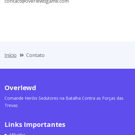
contact@overlewdgame.com
Início
Contato
Overlewd
Comande Heróis Sedutores na Batalha Contra as Forças das
Trevas
Links Importantes
Afiliados