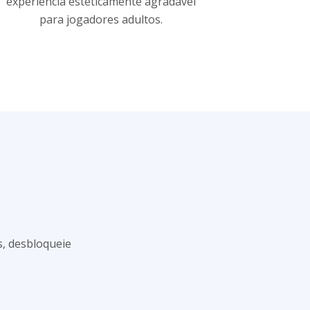
experiência esteticamente agradável
para jogadores adultos.
s, desbloqueie